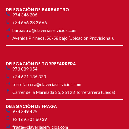
DELEGACIÓN DE BARBASTRO
974 346 206
+34 666 28 29 66
barbastro@claveriaservicios.com
Avenida Pirineos, 56-58 bajo (Ubicación Provisional).
DELEGACIÓN DE TORREFARRERA
973 089 054
+34 671 136 333
torrefarrera@claveriaservicios.com
Carrer de la Marinada 35, 25123 Torrefarrera (Lleida)
DELEGACIÓN DE FRAGA
974 349 425
+34 695 01 60 39
fraga@claveriaservicios.com